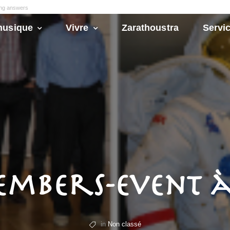
ong answers
husique
Vivre
Zarathoustra
Servic
mbers-Event à
in
Non classé