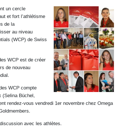
t un cercle
t et fort l’athlétisme
es de la
hisser au niveau
ntials (WCP) de Swiss
des WCP est de créer
ours de nouveau
dial.
me des WCP compte
x (Selina Büchel,
aient rendez-vous vendredi 1er novembre chez Omega
s Goldmembers.
discussion avec les athlètes.