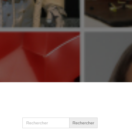
Search
for: