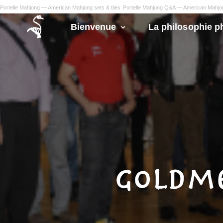
Portelle Mahjong — American Mahjong sets & tiles
Portelle Mahjong Q&A — American Mahj
Bienvenue
La philosophie p
Goldme