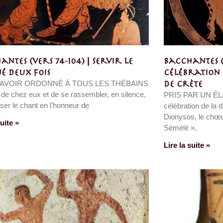
ntes (vers 74-104) | Servir le
Bacchantes (v
né deux fois
Célébration d
AVOIR ORDONNÉ À TOUS LES THÉBAINS
de Crète
r de chez eux et de se rassembler, en silence,
PRIS PAR UN ÉL
sser le chant en l’honneur de
célébration de la 
Dionysos, le chœu
suite »
Sémélé »,
Lire la suite »