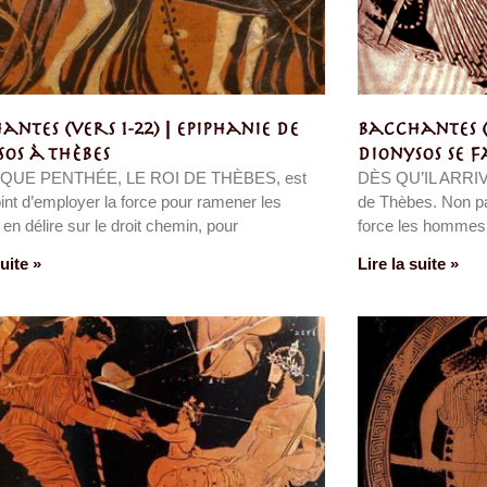
ntes (vers 1-22) | Epiphanie de
Bacchantes (
sos à Thèbes
Dionysos se 
QUE PENTHÉE, LE ROI DE THÈBES, est
DÈS QU’IL ARRIVE
oint d’employer la force pour ramener les
de Thèbes. Non pa
n délire sur le droit chemin, pour
force les hommes
suite »
Lire la suite »