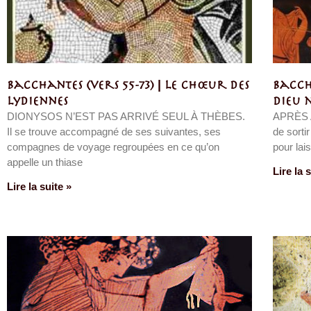
Bacchantes (vers 55-73) | Le chœur des
Baccha
Lydiennes
dieu 
DIONYSOS N’EST PAS ARRIVÉ SEUL À THÈBES.
APRÈS 
Il se trouve accompagné de ses suivantes, ses
de sorti
compagnes de voyage regroupées en ce qu’on
pour lai
appelle un thiase
Lire la 
Lire la suite »