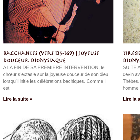
Bacchantes (vers 135-169) | Joyeuse
Tirés
douceur dionysiaque
Dionys
A LA FIN DE SA PREMIÈRE INTERVENTION, le
SUITE 
chœur s’extasie sur la joyeuse douceur de son dieu
devin av
lorsqu’il initie les célébrations bachiques. Comme il
Thèbes.
est
homme
Lire la suite »
Lire la 