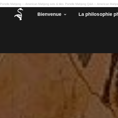
Portelle Mahjong — American Mahjong sets & tiles
Portelle Mahjong Q&A — American Mahj
Bienvenue
La philosophie p