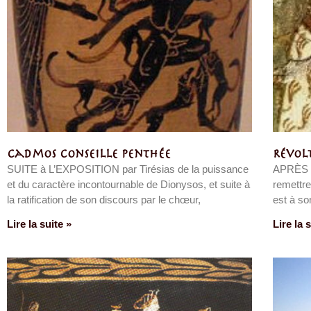
Cadmos conseille Penthée
Révol
SUITE à L’EXPOSITION par Tirésias de la puissance
APRÈS L
et du caractère incontournable de Dionysos, et suite à
remettre
la ratification de son discours par le chœur,
est à so
Lire la suite »
Lire la 