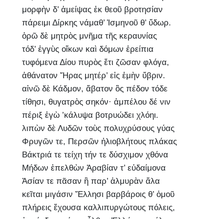
μορφὴν δ’ ἀμείψας ἐκ θεοῦ βροτησίαν
πάρειμι Δίρκης νάμαθ’ Ἱσμηνοῦ θ’ ὕδωρ.
ὁρῶ δὲ μητρὸς μνῆμα τῆς κεραυνίας
τόδ’ ἐγγὺς οἴκων καὶ δόμων ἐρείπια
τυφόμενα Δίου πυρὸς ἔτι ζῶσαν φλόγα,
ἀθάνατον Ἥρας μητέρ’ εἰς ἐμὴν ὕβριν.
αἰνῶ δὲ Κάδμον, ἄβατον ὃς πέδον τόδε
τίθησι, θυγατρὸς σηκόν· ἀμπέλου δέ νιν
πέριξ ἐγὼ ’κάλυψα βοτρυώδει χλόηι.
λιπὼν δὲ Λυδῶν τοὺς πολυχρύσους γύας
Φρυγῶν τε, Περσῶν ἡλιοβλήτους πλάκας
Βάκτριά τε τείχη τήν τε δύσχιμον χθόνα
Μήδων ἐπελθὼν Ἀραβίαν τ’ εὐδαίμονα
Ἀσίαν τε πᾶσαν ἣ παρ’ ἁλμυρὰν ἅλα
κεῖται μιγάσιν Ἕλλησι βαρβάροις θ’ ὁμοῦ
πλήρεις ἔχουσα καλλιπυργώτους πόλεις,