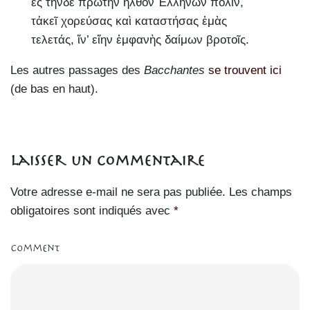
ἐς τήνδε πρώτην ἦλθον Ἑλλήνων πόλιν,
τἀκεῖ χορεύσας καὶ καταστήσας ἐμὰς
τελετάς, ἵν’ εἴην ἐμφανὴς δαίμων βροτοῖς.
Les autres passages des
Bacchantes
se trouvent ici
(de bas en haut).
Laisser un commentaire
Votre adresse e-mail ne sera pas publiée.
Les champs
obligatoires sont indiqués avec
*
Comment