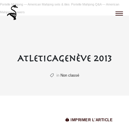
Portelle Mahjong — American Mahjong sets & tiles
Portelle Mahjong Q&A — American
Mahjong answers
AtletiCAGenève 2013
in
Non classé
🖨 IMPRIMER L'ARTICLE