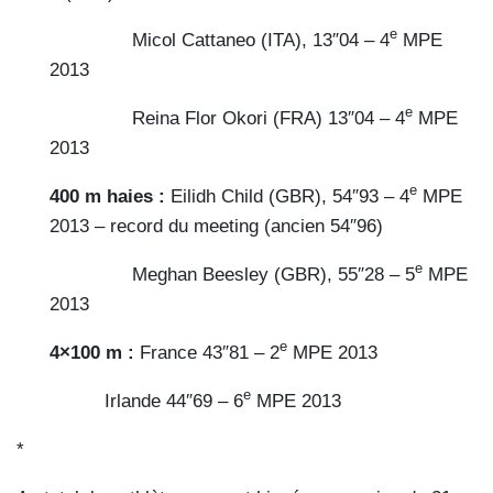
e
Micol Cattaneo (ITA), 13″04 – 4
MPE
2013
e
Reina Flor Okori (FRA) 13″04 – 4
MPE
2013
e
400 m haies :
Eilidh Child (GBR), 54″93 – 4
MPE
2013 – record du meeting (ancien 54″96)
e
Meghan Beesley (GBR), 55″28 – 5
MPE
2013
e
4×100 m :
France 43″81 – 2
MPE 2013
e
Irlande 44″69 – 6
MPE 2013
*