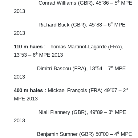
e
Conrad Williams (GBR), 45″86 – 5
MPE
2013
e
Richard Buck (GBR), 45″88 – 6
MPE
2013
110 m haies :
Thomas Martinot-Lagarde (FRA),
e
13″53 – 6
MPE 2013
e
Dimitri Bascou (FRA), 13″54 – 7
MPE
2013
e
400 m haies :
Mickael François (FRA) 49″67 – 2
MPE 2013
e
Niall Flannery (GBR), 49″89 – 3
MPE
2013
e
Benjamin Sumner (GBR) 50″00 – 4
MPE