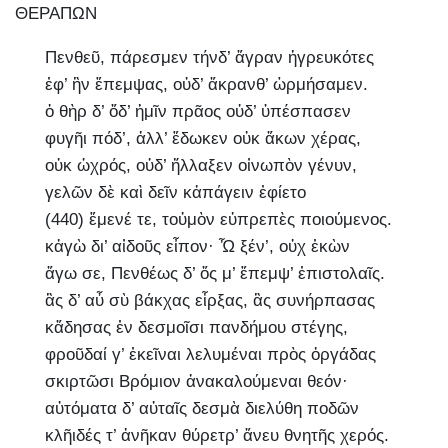
ΘΕΡΑΠΩΝ
Πενθεῦ, πάρεσμεν τήνδ’ ἄγραν ἠγρευκότες
ἐφ’ ἣν ἔπεμψας, οὐδ’ ἄκρανθ’ ὡρμήσαμεν.
ὁ θὴρ δ’ ὅδ’ ἡμῖν πρᾶος οὐδ’ ὑπέσπασεν
φυγῆι πόδ’, ἀλλ’ ἔδωκεν οὐκ ἄκων χέρας,
οὐκ ὠχρός, οὐδ’ ἤλλαξεν οἰνωπὸν γένυν,
γελῶν δὲ καὶ δεῖν κἀπάγειν ἐφίετο
(440) ἔμενέ τε, τοὐμὸν εὐπρεπὲς ποιούμενος.
κἀγὼ δι’ αἰδοῦς εἶπον· Ὦ ξέν’, οὐχ ἑκὼν
ἄγω σε, Πενθέως δ’ ὅς μ’ ἔπεμψ’ ἐπιστολαῖς.
ἃς δ’ αὖ σὺ βάκχας εἷρξας, ἃς συνήρπασας
κἄδησας ἐν δεσμοῖσι πανδήμου στέγης,
φροῦδαί γ’ ἐκεῖναι λελυμέναι πρὸς ὀργάδας
σκιρτῶσι Βρόμιον ἀνακαλούμεναι θεόν·
αὐτόματα δ’ αὐταῖς δεσμὰ διελύθη ποδῶν
κλῆιδές τ’ ἀνῆκαν θύρετρ’ ἄνευ θνητῆς χερός.