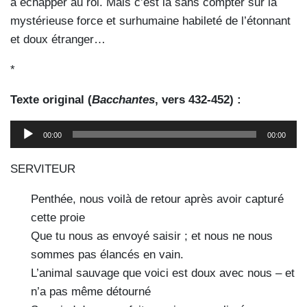
à échapper au roi. Mais c’est là sans compter sur la
mystérieuse force et surhumaine habileté de l’étonnant
et doux étranger…
*
Texte original (
Bacchantes
, vers 432-452) :
Lecteur
00:00
00:00
audio
SERVITEUR
Penthée, nous voilà de retour après avoir capturé
cette proie
Que tu nous as envoyé saisir ; et nous ne nous
sommes pas élancés en vain.
L’animal sauvage que voici est doux avec nous – et
n’a pas même détourné