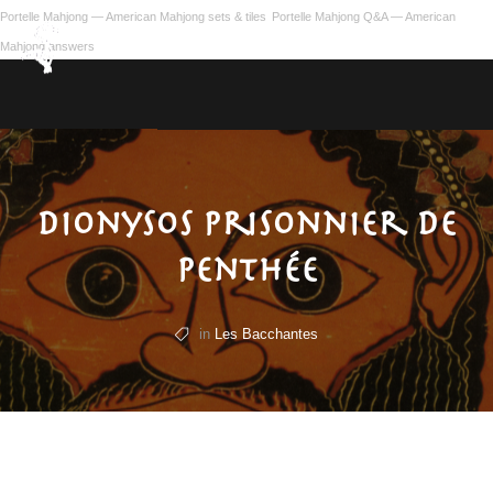
Portelle Mahjong — American Mahjong sets & tiles
Portelle Mahjong Q&A — American
Mahjong answers
Dionysos prisonnier de
Penthée
in
Les Bacchantes