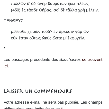
πολλῶν δ’ ὅδ’ ἁνὴρ θαυμάτων ἥκει πλέως
(450) ἐς τάσδε Θήβας. σοὶ δὲ τἄλλα χρὴ μέλειν.
ΠΕΝΘΕΥΣ
μέθεσθε χειρῶν τοῦδ’· ἐν ἄρκυσιν γὰρ ὢν
οὐκ ἔστιν οὕτως ὠκὺς ὥστε μ’ ἐκφυγεῖν.
*
Les passages précédents des
Bacchantes
se trouvent
ici
.
Laisser un commentaire
Votre adresse e-mail ne sera pas publiée.
Les champs
obligatoires sont indiqués avec
*