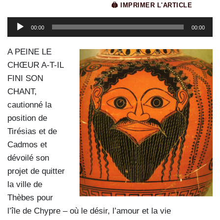
🖨 IMPRIMER L'ARTICLE
Lecteur
00:00
00:00
audio
A PEINE LE
CHŒUR A-T-IL
FINI SON
CHANT,
cautionné la
position de
Tirésias et de
Cadmos et
dévoilé son
projet de quitter
la ville de
Thèbes pour
l’île de Chypre – où le désir, l’amour et la vie