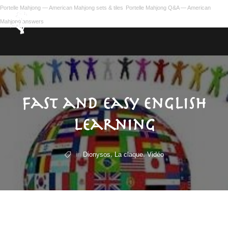
Portelle Mahjong — American Mahjong sets & tiles
Portelle Mahjong Q&A — American
Mahjong answers
Fast and easy english
learning
,
,
in
Dionysos
La claque
Vidéo