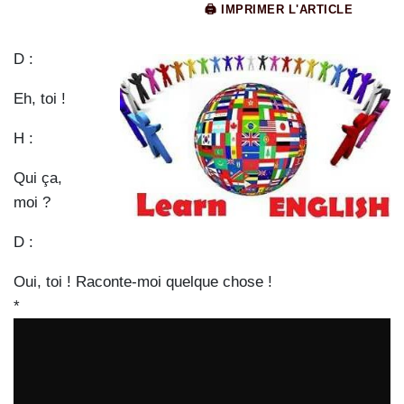
🖨 IMPRIMER L'ARTICLE
D :
Eh, toi !
H :
Qui ça,
moi ?
D :
Oui, toi ! Raconte-moi quelque chose !
*