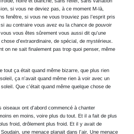
froide, noire et blanche, sans relief, sans variation
ision, si vous ne deviez pas, à ce moment M-là,
s fenêtre, si vous ne vous trouviez pas l’esprit pris
 si au contraire vous avez eu la chance de pouvoir
é, vous vous êtes sûrement vous aussi dit qu’une
 chose d’extraordinaire, de spécial, de mystérieux.
nt on ne sait finalement pas trop quoi penser, même
e tout ça était quand même bizarre, que plus rien
soleil, ça n’avait quand même rien à voir avec un
 soleil. Que c’était quand même quelque chose de
es oiseaux ont d’abord commencé à chanter
oins en moins, voire plus du tout. Et il a fait de plus
s froid, drôlement plus froid. Et il y avait de
me. Soudain, une menace planait dans l’air. Une menace