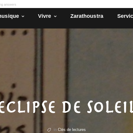
ong answers
husique
Vivre
Zarathoustra
Servic
Eclipse de solei
in
Clés de lectures