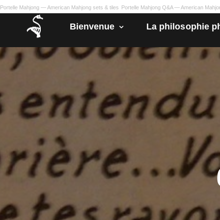
Portelle Mahjong — American Mahjong sets & tiles
Portelle Mahjong Q&A — American Mahj
Bienvenue
La philosophie p