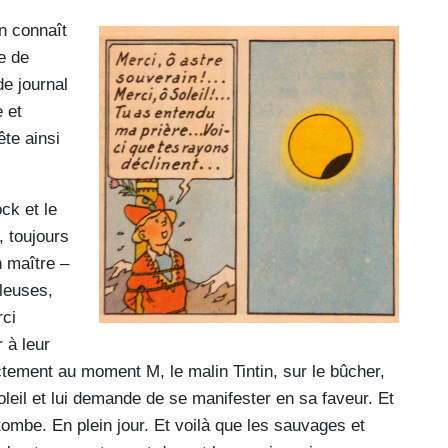
in connaît
e de
de journal
 et
ête ainsi
ck et le
, toujours
n maître –
lleuses,
rci
r à leur
ctement au moment M, le malin Tintin, sur le bûcher,
leil et lui demande de se manifester en sa faveur. Et
 tombe. En plein jour. Et voilà que les sauvages et