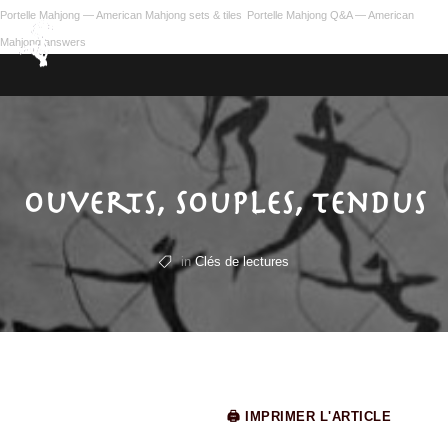
Portelle Mahjong — American Mahjong sets & tiles
Portelle Mahjong Q&A — American
Mahjong answers
Ouverts, souples, tendus
in
Clés de lectures
🖨 IMPRIMER L'ARTICLE