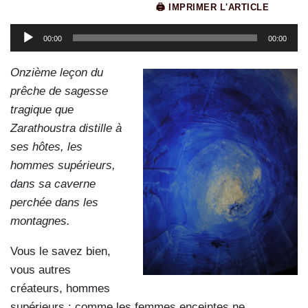
🖨 IMPRIMER L'ARTICLE
Lecteur
00:00
00:00
audio
Onzième leçon du
prêche de sagesse
tragique que
Zarathoustra distille à
ses hôtes, les
hommes supérieurs,
dans sa caverne
perchée dans les
montagnes.
Vous le savez bien,
vous autres
créateurs, hommes
supérieurs : comme les femmes enceintes ne