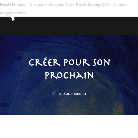
Portelle Mahjong — American Mahjong sets & tiles
Portelle Mahjong Q&A — American
Mahjong answers
Créer pour son
prochain
in
Zarathoustra