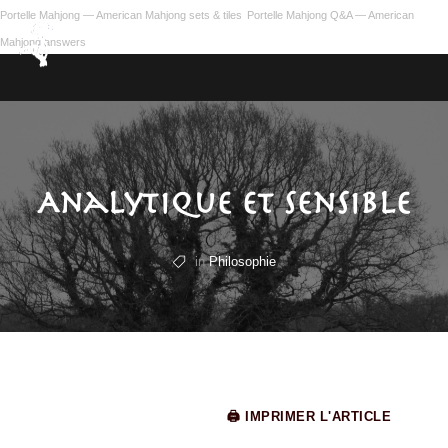
Portelle Mahjong — American Mahjong sets & tiles
Portelle Mahjong Q&A — American
Mahjong answers
Analytique ET sensible
in
Philosophie
🖨 IMPRIMER L'ARTICLE