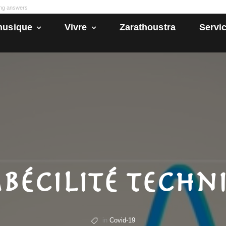
ong answers
husique
Vivre
Zarathoustra
Servic
mbécilité techn
in
Covid-19