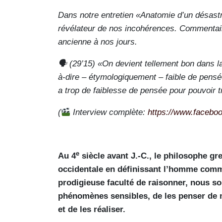
Dans notre entretien «Anatomie d’un désast
révélateur de nos incohérences. Comment
ancienne à nos jours.
🗣 (29’15) «On devient tellement bon dans la 
à-dire – étymologiquement – faible de pensée
a trop de faiblesse de pensée pour pouvoir
(
Interview complète:
https://www.faceb
e
Au 4
siècle avant J.-C., le philosophe gr
occidentale en définissant l’homme comme
prodigieuse faculté de raisonner, nous s
phénomènes sensibles, de les penser de ma
et de les réaliser.