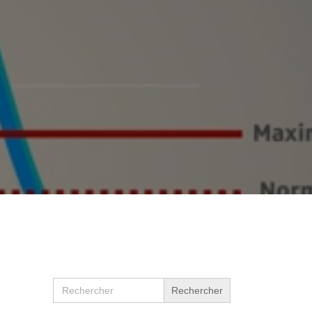
Search
for: