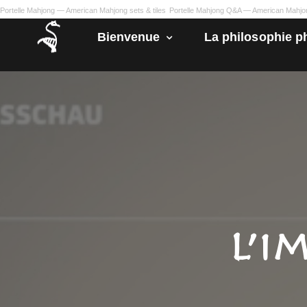
Portelle Mahjong — American Mahjong sets & tiles
Portelle Mahjong Q&A — American Mahj
Bienvenue
La philosophie p
L’i