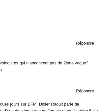
Répondre
miologistes qui n’annoncent pas de 2ème vague?
ix!
Répondre
lques jours sur BFM, Didier Raoult parle de
os d’une deuxième vague. Jamais dans l’histoire il n’y