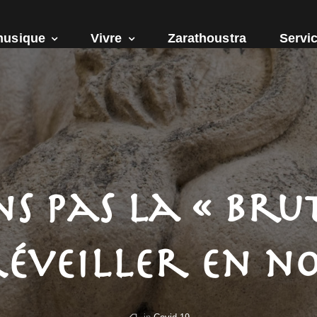
husique
Vivre
Zarathoustra
Servic
s pas la « brut
réveiller en no