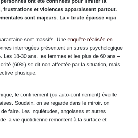
e personnes ont été confinées pour limiter la
 frustrations et violences apparaissent partout.
entales sont majeurs. La « brute épaisse »qui
uarantaine sont massifs. Une
enquête réalisée en
onnes interrogées présentent un stress psychologique
 Les 18-30 ans, les femmes et les plus de 60 ans –
jorité (60%) se dit non-affectée par la situation, mais
pective phusique.
omique, le confinement (ou auto-confinement) éveille
aises. Soudain, on se regarde dans le miroir, on
 de faire. Les inquiétudes, angoisses et autres
 de la vie quotidienne remontent à la surface et