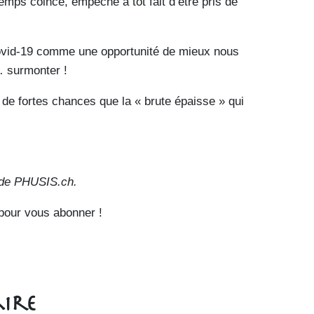
emps coincé, empêché a tôt fait d’être pris de
ovid-19 comme une opportunité de mieux nous
… surmonter !
 a de fortes chances que la « brute épaisse » qui
de PHUSIS.ch.
pour vous abonner !
ire