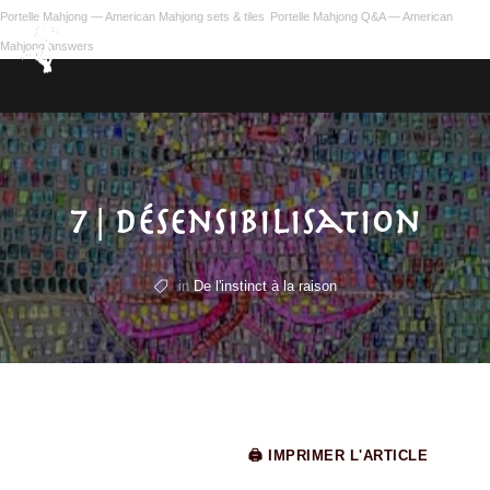
Portelle Mahjong — American Mahjong sets & tiles
Portelle Mahjong Q&A — American
Mahjong answers
7 | Désensibilisation
in
De l'instinct à la raison
🖨 IMPRIMER L'ARTICLE