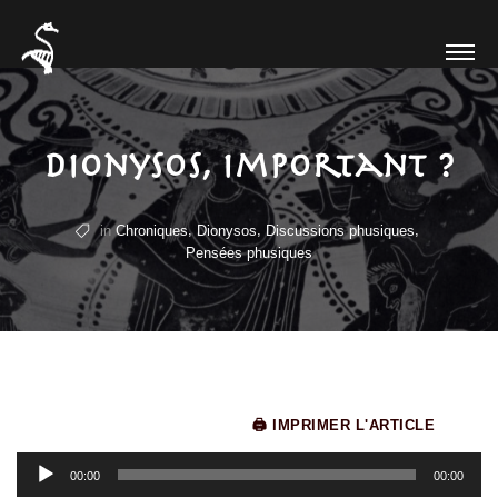
Dionysos, important ?
,
,
,
in
Chroniques
Dionysos
Discussions phusiques
Pensées phusiques
🖨 IMPRIMER L'ARTICLE
Lecteur
00:00
00:00
audio