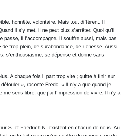
ble, honnête, volontaire. Mais tout différent. Il
and il s’y met, il ne peut plus s’arrêter. Quoi qu’il
 se passe, il l’accompagne. Il souffre aussi, mais pas
 de trop-plein, de surabondance, de richesse. Aussi
mais, s’enthousiasme, se dépense et donne sans
us. A chaque fois il part trop vite ; quitte à finir sur
 défouler », raconte Fredo. « Il n’y a que quand je
 me sens libre, que j’ai l’impression de vivre. Il n’y a
hur S. et Friedrich N. existent en chacun de nous. Au
ait, on le fait parce qu’on souffre du manque, ou du