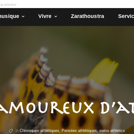
ong answers
husique
Vivre
Zarathoustra
Servic
amoureux d’at
,
,
in
Chroniques athlétiques
Pensées athlétiques
swiss athletics