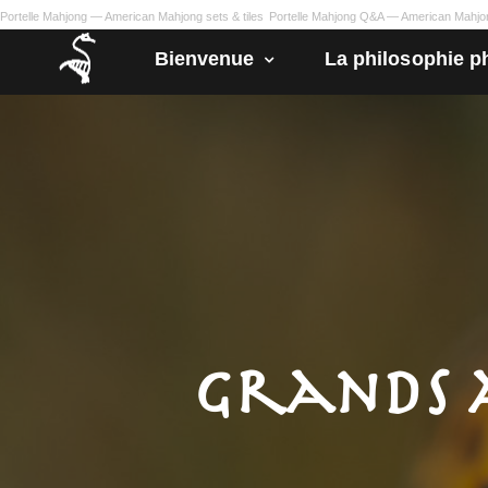
Portelle Mahjong — American Mahjong sets & tiles
Portelle Mahjong Q&A — American Mahj
Bienvenue
La philosophie p
Grands 