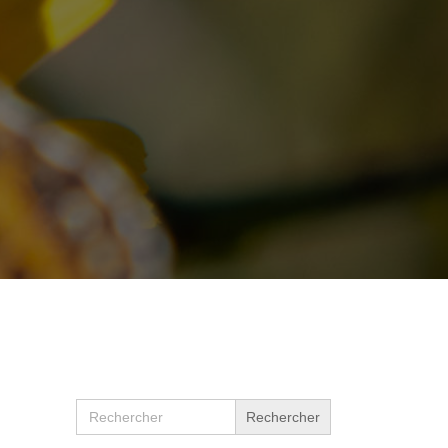
Search
for: