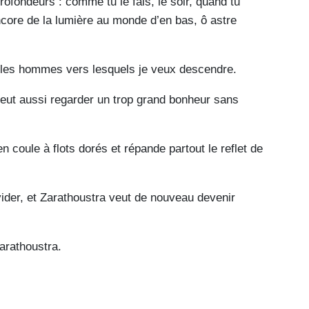
rofondeurs : comme tu le fais, le soir, quand tu
ncore de la lumière au monde d’en bas, ô astre
les hommes vers lesquels je veux descendre.
 peut aussi regarder un trop grand bonheur sans
n coule à flots dorés et répande partout le reflet de
ider, et Zarathoustra veut de nouveau devenir
arathoustra.