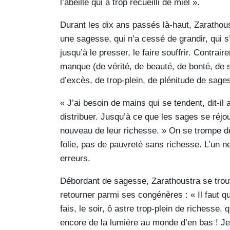
l’abeille qui a trop recueilli de miel ».
Durant les dix ans passés là-haut, Zarathous
une sagesse, qui n’a cessé de grandir, qui s’
jusqu’à le presser, le faire souffrir. Contrai
manque (de vérité, de beauté, de bonté, de 
d’excès, de trop-plein, de plénitude de sage
« J’ai besoin de mains qui se tendent, dit-il 
distribuer. Jusqu’à ce que les sages se réjo
nouveau de leur richesse. » On se trompe de
folie, pas de pauvreté sans richesse. L’un n
erreurs.
Débordant de sagesse, Zarathoustra se trouv
retourner parmi ses congénères : « Il faut 
fais, le soir, ô astre trop-plein de richesse
encore de la lumière au monde d’en bas ! Je 