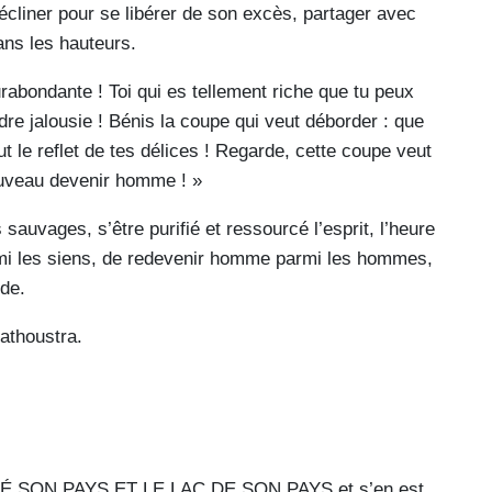
écliner pour se libérer de son excès, partager avec
ns les hauteurs.
surabondante ! Toi qui es tellement riche que tu peux
re jalousie ! Bénis la coupe qui veut déborder : que
ut le reflet de tes délices ! Regarde, cette coupe veut
ouveau devenir homme ! »
auvages, s’être purifié et ressourcé l’esprit, l’heure
mi les siens, de redevenir homme parmi les hommes,
rde.
athoustra.
SON PAYS ET LE LAC DE SON PAYS et s’en est