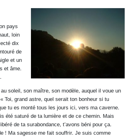
son pays
aut, loin
lecté dix
Entouré de
gle et un
ps et âme.
.
e au soleil, son maître, son modèle, auquel il voue un
 « Toi, grand astre, quel serait ton bonheur si tu
que tu es monté tous les jours ici, vers ma caverne.
is été saturé de ta lumière et de ce chemin. Mais
libéré de ta surabondance, t’avons béni pour ça.
rde ! Ma sagesse me fait souffrir. Je suis comme