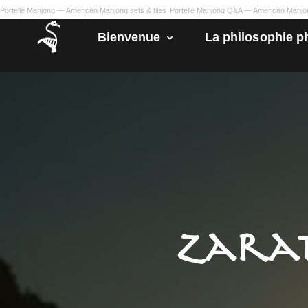
Portelle Mahjong — American Mahjong sets & tiles
Portelle Mahjong Q&A — American Mahj
Bienvenue
La philosophie p
Zarat