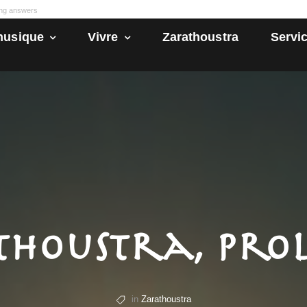
ong answers
husique
Vivre
Zarathoustra
Servic
houstra, Prol
in
Zarathoustra